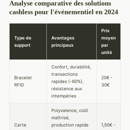
Analyse comparative des solutions
cashless pour l'événementiel en 2024
Prix
Type de
Avantages
moyen
support
principaux
par
unité
Confort, durabilité,
transactions
Bracelet
20€ -
rapides (-60%),
RFID
30€
résistance aux
intempéries
Polyvalence, coût
maîtrisé,
Carte
production rapide
1,50€ -