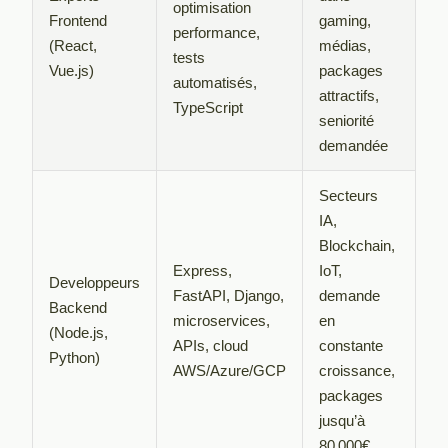
optimisation
Frontend
gaming,
performance,
(React,
médias,
tests
Vue.js)
packages
automatisés,
attractifs,
TypeScript
seniorité
demandée
Secteurs
IA,
Blockchain,
Express,
IoT,
Developpeurs
FastAPI, Django,
demande
Backend
microservices,
en
(Node.js,
APIs, cloud
constante
Python)
AWS/Azure/GCP
croissance,
packages
jusqu’à
80 000€